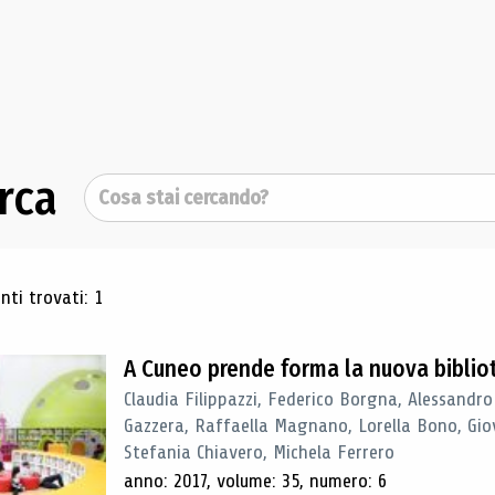
rca
Cerca
ultati di ricerca
ti trovati: 1
A Cuneo prende forma la nuova biblio
Claudia Filippazzi, Federico Borgna, Alessandro
Gazzera, Raffaella Magnano, Lorella Bono, Gio
Stefania Chiavero, Michela Ferrero
anno: 2017, volume: 35, numero: 6