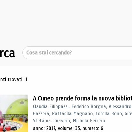
rca
Cerca
ultati di ricerca
ti trovati: 1
A Cuneo prende forma la nuova biblio
Claudia Filippazzi, Federico Borgna, Alessandro
Gazzera, Raffaella Magnano, Lorella Bono, Gio
Stefania Chiavero, Michela Ferrero
anno: 2017, volume: 35, numero: 6