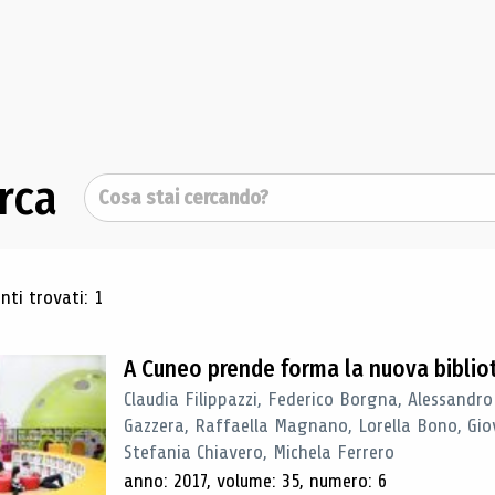
rca
Cerca
ultati di ricerca
ti trovati: 1
A Cuneo prende forma la nuova biblio
Claudia Filippazzi, Federico Borgna, Alessandro
Gazzera, Raffaella Magnano, Lorella Bono, Gio
Stefania Chiavero, Michela Ferrero
anno: 2017, volume: 35, numero: 6