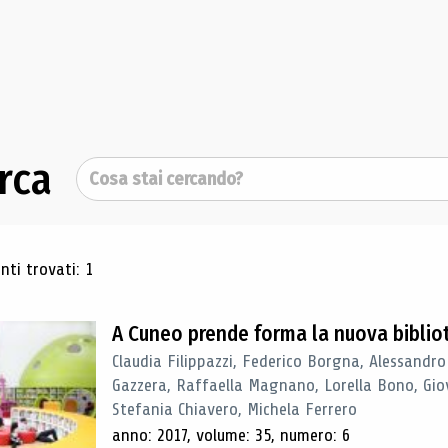
rca
Cerca
ultati di ricerca
ti trovati: 1
A Cuneo prende forma la nuova biblio
Claudia Filippazzi, Federico Borgna, Alessandro
Gazzera, Raffaella Magnano, Lorella Bono, Gio
Stefania Chiavero, Michela Ferrero
anno: 2017, volume: 35, numero: 6