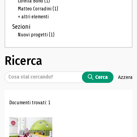
Lorella Bono
(1)
Matteo Corradini
(1)
+ altri elementi
Sezioni
Nuovi progetti
(1)
Ricerca
Cerca
Cerca
Azzera
Risultati di ricerca
Documenti trovati: 1