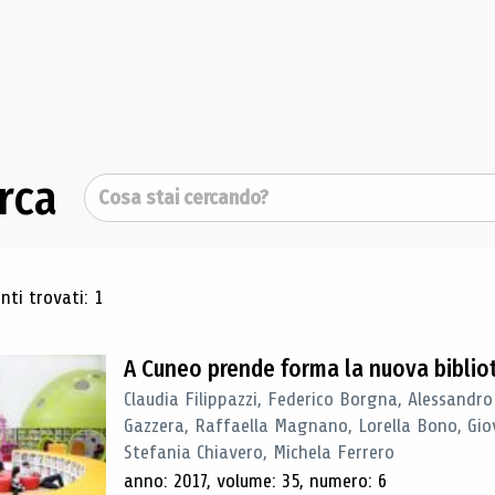
rca
Cerca
ultati di ricerca
ti trovati: 1
A Cuneo prende forma la nuova biblio
Claudia Filippazzi, Federico Borgna, Alessandro
Gazzera, Raffaella Magnano, Lorella Bono, Gio
Stefania Chiavero, Michela Ferrero
anno: 2017, volume: 35, numero: 6