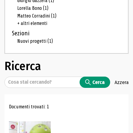
Giorgio Gazzera
(1)
Lorella Bono
(1)
Matteo Corradini
(1)
+ altri elementi
Sezioni
Nuovi progetti
(1)
Ricerca
Cerca
Cerca
Azzera
Risultati di ricerca
Documenti trovati: 1