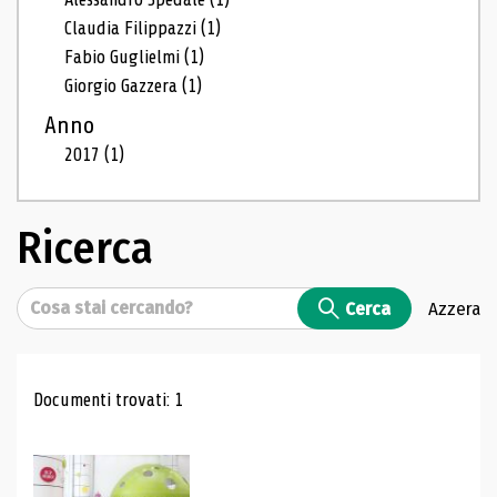
Claudia Filippazzi
(1)
Fabio Guglielmi
(1)
Giorgio Gazzera
(1)
Anno
2017
(1)
Ricerca
Cerca
Cerca
Azzera
Risultati di ricerca
Documenti trovati: 1