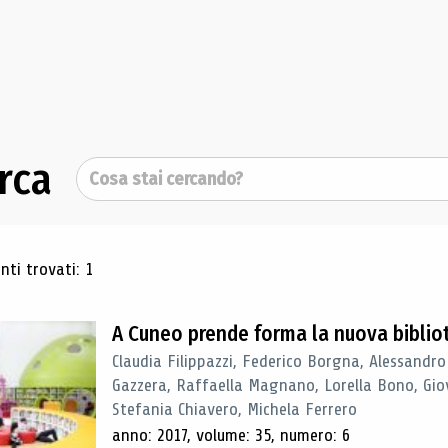
rca
Cerca
ultati di ricerca
ti trovati: 1
A Cuneo prende forma la nuova biblio
Claudia Filippazzi, Federico Borgna, Alessandro
Gazzera, Raffaella Magnano, Lorella Bono, Gio
Stefania Chiavero, Michela Ferrero
anno: 2017, volume: 35, numero: 6