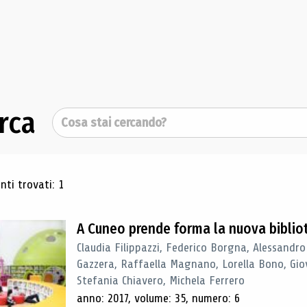
rca
Cerca
ultati di ricerca
ti trovati: 1
A Cuneo prende forma la nuova biblio
Claudia Filippazzi, Federico Borgna, Alessandro
Gazzera, Raffaella Magnano, Lorella Bono, Gio
Stefania Chiavero, Michela Ferrero
anno: 2017, volume: 35, numero: 6