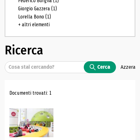
Federico Borgna
(1)
Giorgio Gazzera
(1)
Lorella Bono
(1)
+ altri elementi
Ricerca
Cerca
Cerca
Azzera
Risultati di ricerca
Documenti trovati: 1