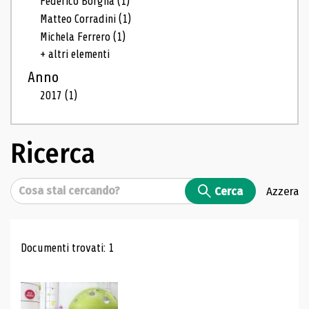
Federico Borgna
(1)
Matteo Corradini
(1)
Michela Ferrero
(1)
+ altri elementi
Anno
2017
(1)
Ricerca
Cerca
Cerca
Azzera
Risultati di ricerca
Documenti trovati: 1