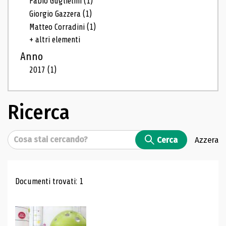
Fabio Guglielmi
(1)
Giorgio Gazzera
(1)
Matteo Corradini
(1)
+ altri elementi
Anno
2017
(1)
Ricerca
Cerca
Cerca
Azzera
Risultati di ricerca
Documenti trovati: 1