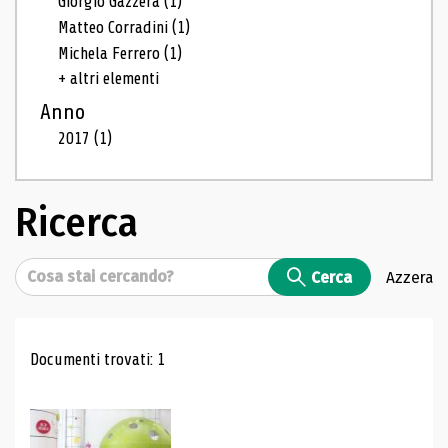
Giorgio Gazzera
(1)
Matteo Corradini
(1)
Michela Ferrero
(1)
+ altri elementi
Anno
2017
(1)
Ricerca
Cerca
Cerca
Azzera
Risultati di ricerca
Documenti trovati: 1