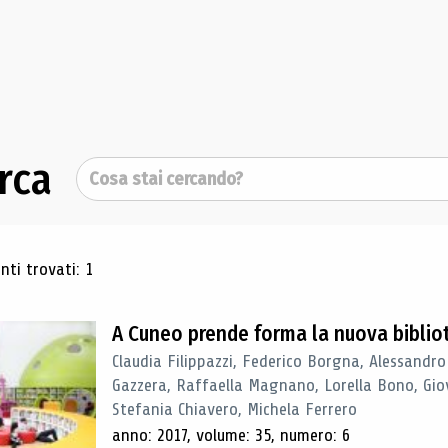
rca
Cerca
ultati di ricerca
ti trovati: 1
A Cuneo prende forma la nuova biblio
Claudia Filippazzi, Federico Borgna, Alessandro
Gazzera, Raffaella Magnano, Lorella Bono, Gio
Stefania Chiavero, Michela Ferrero
anno: 2017, volume: 35, numero: 6