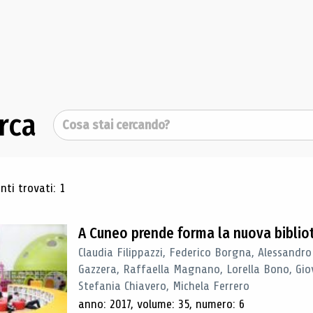
rca
Cerca
ultati di ricerca
ti trovati: 1
A Cuneo prende forma la nuova biblio
Claudia Filippazzi, Federico Borgna, Alessandro
Gazzera, Raffaella Magnano, Lorella Bono, Gio
Stefania Chiavero, Michela Ferrero
anno: 2017, volume: 35, numero: 6