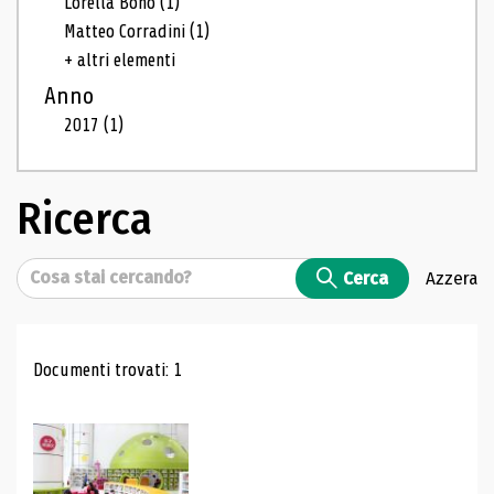
Lorella Bono
(1)
Matteo Corradini
(1)
+ altri elementi
Anno
2017
(1)
Ricerca
Cerca
Cerca
Azzera
Risultati di ricerca
Documenti trovati: 1