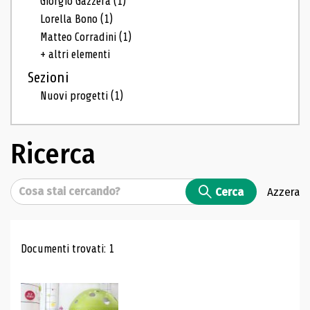
Giorgio Gazzera
(1)
Lorella Bono
(1)
Matteo Corradini
(1)
+ altri elementi
Sezioni
Nuovi progetti
(1)
Ricerca
Cerca
Cerca
Azzera
Risultati di ricerca
Documenti trovati: 1