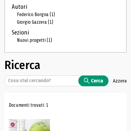
Autori
Federico Borgna
(1)
Giorgio Gazzera
(1)
Sezioni
Nuovi progetti
(1)
Ricerca
Cerca
Cerca
Azzera
Risultati di ricerca
Documenti trovati: 1