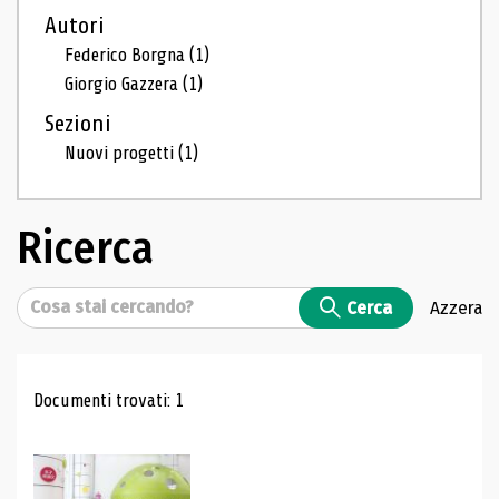
Autori
Federico Borgna
(1)
Giorgio Gazzera
(1)
Sezioni
Nuovi progetti
(1)
Ricerca
Cerca
Cerca
Azzera
Risultati di ricerca
Documenti trovati: 1