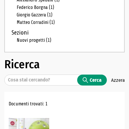
Federico Borgna
(1)
Giorgio Gazzera
(1)
Matteo Corradini
(1)
Sezioni
Nuovi progetti
(1)
Ricerca
Cerca
Cerca
Azzera
Risultati di ricerca
Documenti trovati: 1