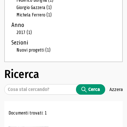
Federico Borgna
(1)
Giorgio Gazzera
(1)
Michela Ferrero
(1)
Anno
2017
(1)
Sezioni
Nuovi progetti
(1)
Ricerca
Cerca
Cerca
Azzera
Risultati di ricerca
Documenti trovati: 1