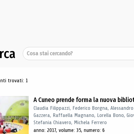
rca
Cerca
ultati di ricerca
ti trovati: 1
A Cuneo prende forma la nuova biblio
Claudia Filippazzi, Federico Borgna, Alessandro
Gazzera, Raffaella Magnano, Lorella Bono, Gio
Stefania Chiavero, Michela Ferrero
anno: 2017, volume: 35, numero: 6