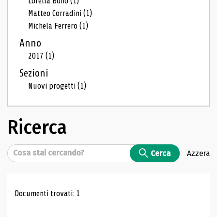
Lorella Bono
(1)
Matteo Corradini
(1)
Michela Ferrero
(1)
Anno
2017
(1)
Sezioni
Nuovi progetti
(1)
Ricerca
Cerca
Cerca
Azzera
Risultati di ricerca
Documenti trovati: 1