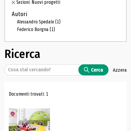
Sezioni: Nuovi progetti
Autori
Alessandro Spedale
(1)
Federico Borgna
(1)
Ricerca
Cerca
Cerca
Azzera
Risultati di ricerca
Documenti trovati: 1