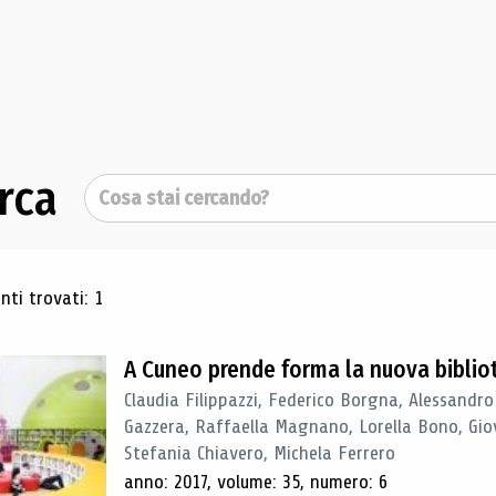
rca
Cerca
ultati di ricerca
ti trovati: 1
A Cuneo prende forma la nuova biblio
Claudia Filippazzi, Federico Borgna, Alessandro
Gazzera, Raffaella Magnano, Lorella Bono, Gio
Stefania Chiavero, Michela Ferrero
anno: 2017, volume: 35, numero: 6