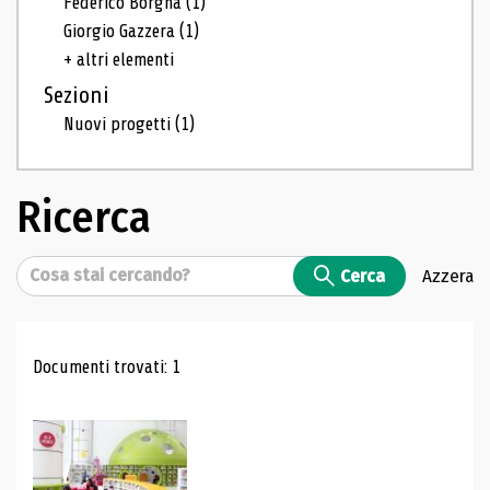
Federico Borgna
(1)
Giorgio Gazzera
(1)
+ altri elementi
Sezioni
Nuovi progetti
(1)
Ricerca
Cerca
Cerca
Azzera
Risultati di ricerca
Documenti trovati: 1