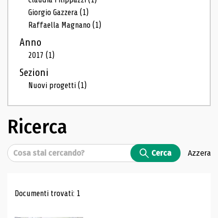
Giorgio Gazzera
(1)
Raffaella Magnano
(1)
Anno
2017
(1)
Sezioni
Nuovi progetti
(1)
Ricerca
Cerca
Cerca
Azzera
Risultati di ricerca
Documenti trovati: 1