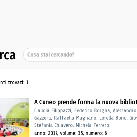
rca
Cerca
ultati di ricerca
ti trovati: 1
A Cuneo prende forma la nuova biblio
Claudia Filippazzi, Federico Borgna, Alessandro
Gazzera, Raffaella Magnano, Lorella Bono, Gio
Stefania Chiavero, Michela Ferrero
anno: 2017, volume: 35, numero: 6