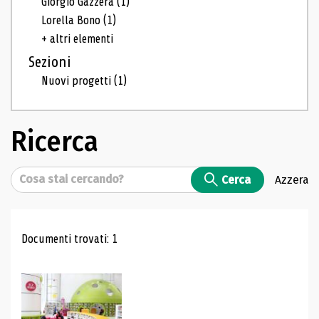
Giorgio Gazzera
(1)
Lorella Bono
(1)
+ altri elementi
Sezioni
Nuovi progetti
(1)
Ricerca
Cerca
Cerca
Azzera
Risultati di ricerca
Documenti trovati: 1