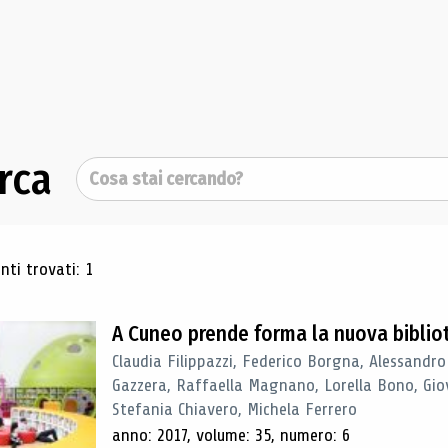
rca
Cerca
ultati di ricerca
ti trovati: 1
A Cuneo prende forma la nuova biblio
Claudia Filippazzi, Federico Borgna, Alessandro
Gazzera, Raffaella Magnano, Lorella Bono, Gio
Stefania Chiavero, Michela Ferrero
anno: 2017, volume: 35, numero: 6