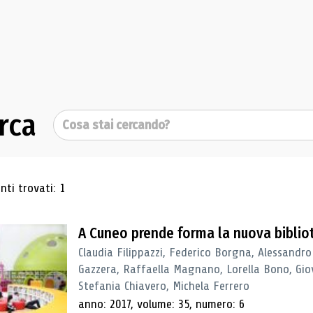
rca
Cerca
ultati di ricerca
ti trovati: 1
A Cuneo prende forma la nuova biblio
Claudia Filippazzi, Federico Borgna, Alessandro
Gazzera, Raffaella Magnano, Lorella Bono, Gio
Stefania Chiavero, Michela Ferrero
anno: 2017, volume: 35, numero: 6