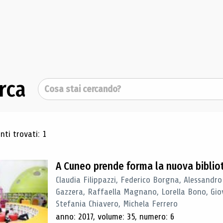
rca
Cerca
ultati di ricerca
ti trovati: 1
A Cuneo prende forma la nuova biblio
Claudia Filippazzi, Federico Borgna, Alessandro
Gazzera, Raffaella Magnano, Lorella Bono, Gio
Stefania Chiavero, Michela Ferrero
anno: 2017, volume: 35, numero: 6