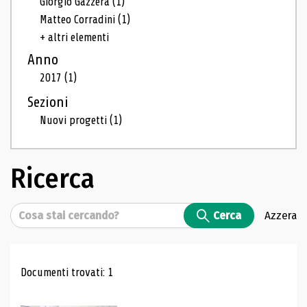
Giorgio Gazzera
(1)
Matteo Corradini
(1)
+ altri elementi
Anno
2017
(1)
Sezioni
Nuovi progetti
(1)
Ricerca
Cerca
Cerca
Azzera
Risultati di ricerca
Documenti trovati: 1