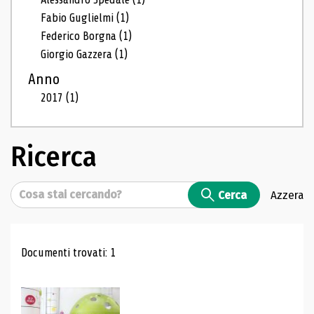
Fabio Guglielmi
(1)
Federico Borgna
(1)
Giorgio Gazzera
(1)
Anno
2017
(1)
Ricerca
Cerca
Cerca
Azzera
Risultati di ricerca
Documenti trovati: 1