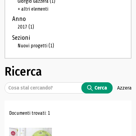
Giorgio Gazzera
(1)
+ altri elementi
Anno
2017
(1)
Sezioni
Nuovi progetti
(1)
Ricerca
Cerca
Cerca
Azzera
Risultati di ricerca
Documenti trovati: 1