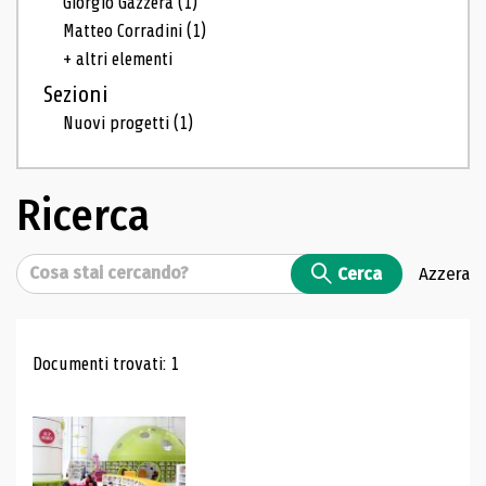
Giorgio Gazzera
(1)
Matteo Corradini
(1)
+ altri elementi
Sezioni
Nuovi progetti
(1)
Ricerca
Cerca
Cerca
Azzera
Risultati di ricerca
Documenti trovati: 1