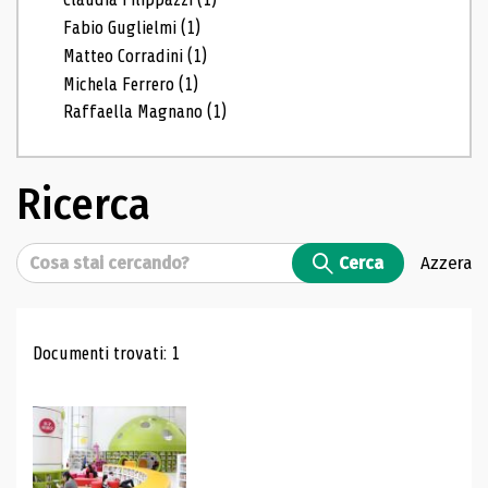
Fabio Guglielmi
(1)
Matteo Corradini
(1)
Michela Ferrero
(1)
Raffaella Magnano
(1)
Ricerca
Cerca
Cerca
Azzera
Risultati di ricerca
Documenti trovati: 1