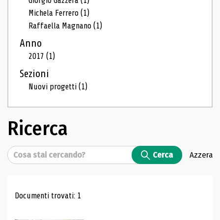
Giorgio Gazzera
(1)
Michela Ferrero
(1)
Raffaella Magnano
(1)
Anno
2017
(1)
Sezioni
Nuovi progetti
(1)
Ricerca
Cerca
Cerca
Azzera
Risultati di ricerca
Documenti trovati: 1