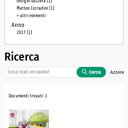
Giorgio Gazzera
(1)
Matteo Corradini
(1)
+ altri elementi
Anno
2017
(1)
Ricerca
Cerca
Cerca
Azzera
Risultati di ricerca
Documenti trovati: 1