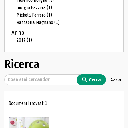
Federico Borgna
(1)
Giorgio Gazzera
(1)
Michela Ferrero
(1)
Raffaella Magnano
(1)
Anno
2017
(1)
Ricerca
Cerca
Cerca
Azzera
Risultati di ricerca
Documenti trovati: 1