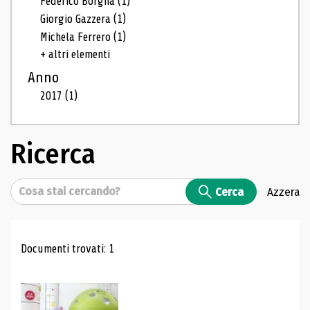
Federico Borgna
(1)
Giorgio Gazzera
(1)
Michela Ferrero
(1)
+ altri elementi
Anno
2017
(1)
Ricerca
Cerca
Cerca
Azzera
Risultati di ricerca
Documenti trovati: 1