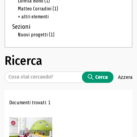
Lorella Bono
(1)
Matteo Corradini
(1)
+ altri elementi
Sezioni
Nuovi progetti
(1)
Ricerca
Cerca
Cerca
Azzera
Risultati di ricerca
Documenti trovati: 1