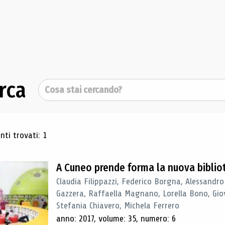
rca
Cerca
ultati di ricerca
ti trovati: 1
A Cuneo prende forma la nuova biblio
Claudia Filippazzi, Federico Borgna, Alessandro
Gazzera, Raffaella Magnano, Lorella Bono, Gio
Stefania Chiavero, Michela Ferrero
anno: 2017, volume: 35, numero: 6