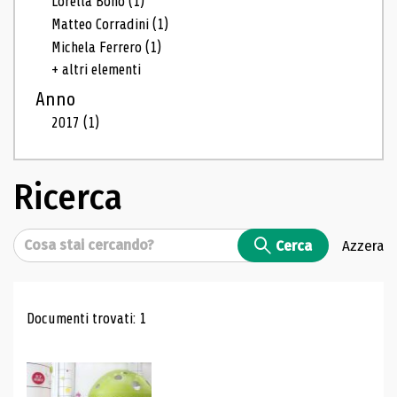
Lorella Bono
(1)
Matteo Corradini
(1)
Michela Ferrero
(1)
+ altri elementi
Anno
2017
(1)
Ricerca
Cerca
Cerca
Azzera
Risultati di ricerca
Documenti trovati: 1