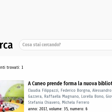
rca
Cerca
ultati di ricerca
ti trovati: 1
A Cuneo prende forma la nuova biblio
Claudia Filippazzi, Federico Borgna, Alessandro
Gazzera, Raffaella Magnano, Lorella Bono, Gio
Stefania Chiavero, Michela Ferrero
anno: 2017, volume: 35, numero: 6