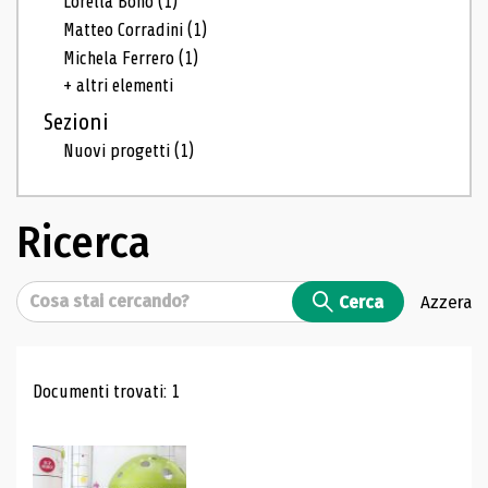
Lorella Bono
(1)
Matteo Corradini
(1)
Michela Ferrero
(1)
+ altri elementi
Sezioni
Nuovi progetti
(1)
Ricerca
Cerca
Cerca
Azzera
Risultati di ricerca
Documenti trovati: 1