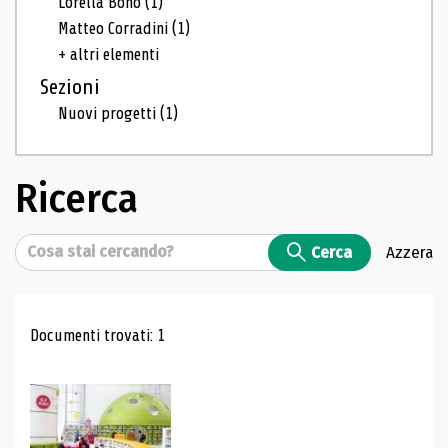
Lorella Bono
(1)
Matteo Corradini
(1)
+ altri elementi
Sezioni
Nuovi progetti
(1)
Ricerca
Cerca
Cerca
Azzera
Risultati di ricerca
Documenti trovati: 1