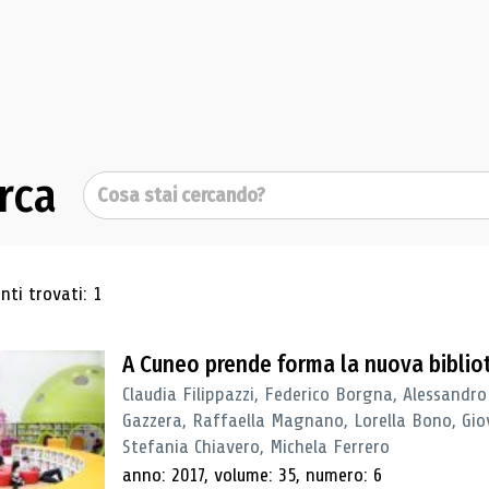
rca
Cerca
ultati di ricerca
ti trovati: 1
A Cuneo prende forma la nuova biblio
Claudia Filippazzi, Federico Borgna, Alessandro
Gazzera, Raffaella Magnano, Lorella Bono, Gio
Stefania Chiavero, Michela Ferrero
anno: 2017, volume: 35, numero: 6