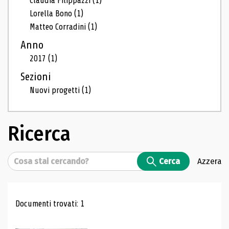
Claudia Filippazzi
(1)
Lorella Bono
(1)
Matteo Corradini
(1)
Anno
2017
(1)
Sezioni
Nuovi progetti
(1)
Ricerca
Cerca
Cerca
Azzera
Risultati di ricerca
Documenti trovati: 1